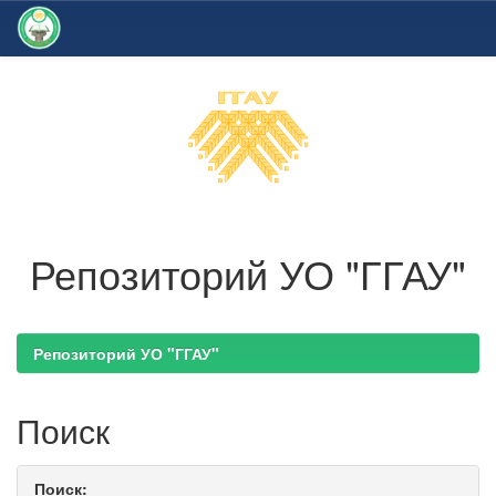
Skip
navigation
Репозиторий УО "ГГАУ"
Репозиторий УО "ГГАУ"
Поиск
Поиск: