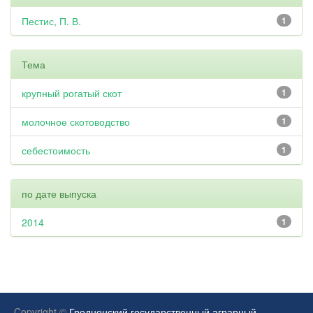
Пестис, П. В.
1
Тема
крупный рогатый скот
1
молочное скотоводство
1
себестоимость
1
по дате выпуска
2014
1
Copyright ©
Гродненский государственный аграрный