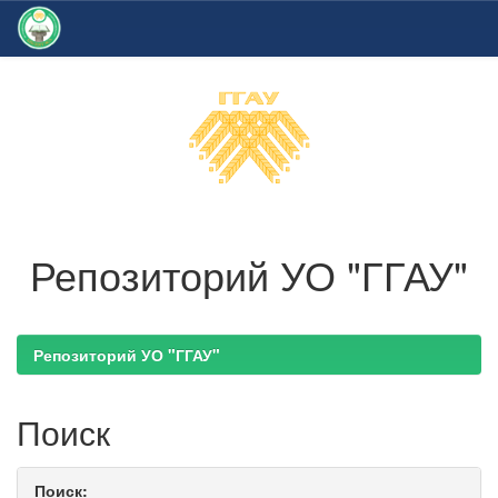
Skip
navigation
Репозиторий УО "ГГАУ"
Репозиторий УО "ГГАУ"
Поиск
Поиск: