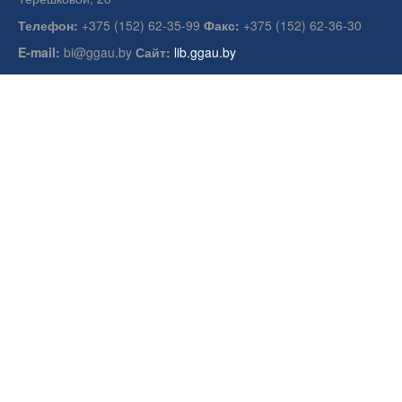
Телефон:
+375 (152) 62-35-99
Факс:
+375 (152) 62-36-30
E-mail:
bi@ggau.by
Сайт:
lib.ggau.by