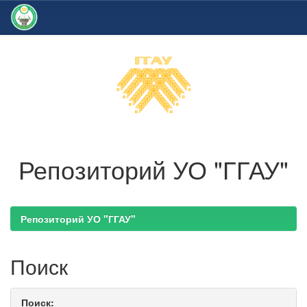
Skip
navigation
Репозиторий УО "ГГАУ"
Репозиторий УО "ГГАУ"
Поиск
Поиск: