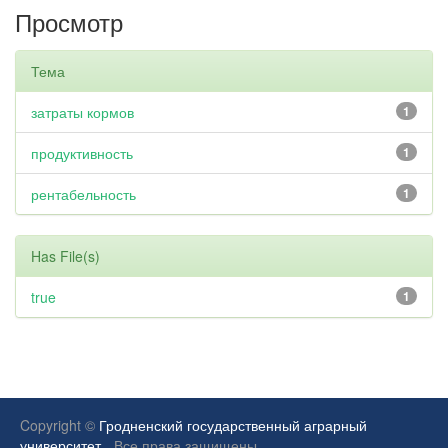
Просмотр
Тема
затраты кормов
1
продуктивность
1
рентабельность
1
Has File(s)
true
1
Copyright ©
Гродненский государственный аграрный
университет.
Все права защищены.