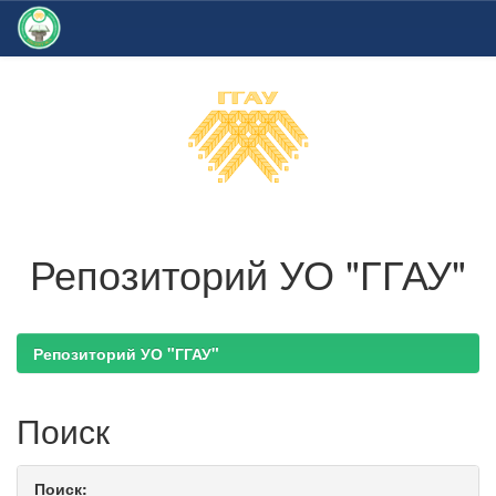
Skip
navigation
Репозиторий УО "ГГАУ"
Репозиторий УО "ГГАУ"
Поиск
Поиск: