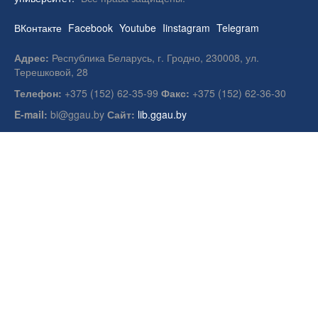
ВКонтакте
Facebook
Youtube
Iinstagram
Telegram
Адрес:
Республика Беларусь, г. Гродно, 230008, ул.
Терешковой, 28
Телефон:
+375 (152) 62-35-99
Факс:
+375 (152) 62-36-30
E-mail:
bi@ggau.by
Сайт:
lib.ggau.by