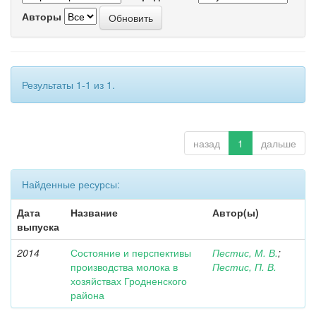
Авторы
Результаты 1-1 из 1.
назад
1
дальше
Найденные ресурсы:
Дата
Название
Автор(ы)
выпуска
2014
Состояние и перспективы
Пестис, М. В.
;
производства молока в
Пестис, П. В.
хозяйствах Гродненского
района