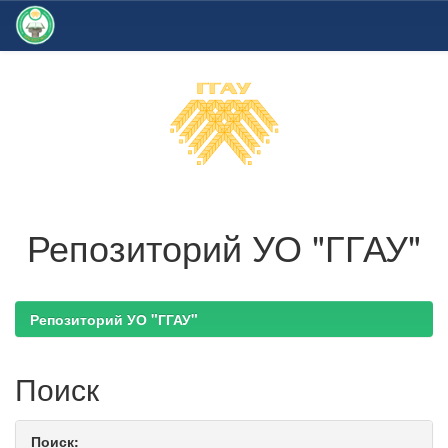
Skip
navigation
Репозиторий УО "ГГАУ"
Репозиторий УО "ГГАУ"
Поиск
Поиск: