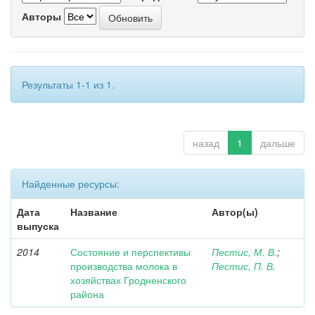
Авторы
Результаты 1-1 из 1.
назад
1
дальше
Найденные ресурсы:
Дата
Название
Автор(ы)
выпуска
2014
Состояние и перспективы
Пестис, М. В.
;
производства молока в
Пестис, П. В.
хозяйствах Гродненского
района