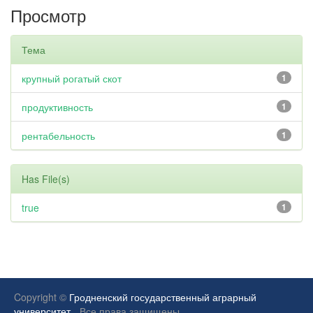
Просмотр
Тема
крупный рогатый скот
1
продуктивность
1
рентабельность
1
Has File(s)
true
1
Copyright ©
Гродненский государственный аграрный
университет.
Все права защищены.