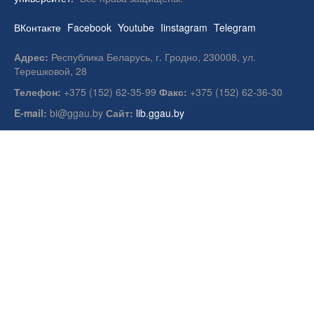
ВКонтакте
Facebook
Youtube
Iinstagram
Telegram
Адрес:
Республика Беларусь, г. Гродно, 230008, ул.
Терешковой, 28
Телефон:
+375 (152) 62-35-99
Факс:
+375 (152) 62-36-30
E-mail:
bi@ggau.by
Сайт:
lib.ggau.by