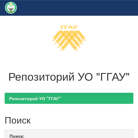
Skip
navigation
Репозиторий УО "ГГАУ"
Репозиторий УО "ГГАУ"
Поиск
Поиск: