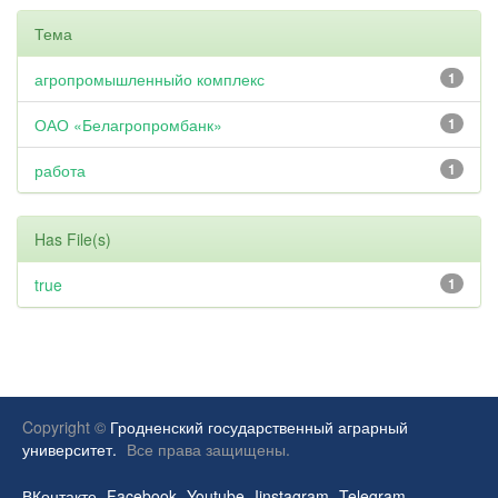
Тема
агропромышленныйо комплекс
1
ОАО «Белагропромбанк»
1
работа
1
Has File(s)
true
1
Copyright ©
Гродненский государственный аграрный
университет.
Все права защищены.
ВКонтакте
Facebook
Youtube
Iinstagram
Telegram