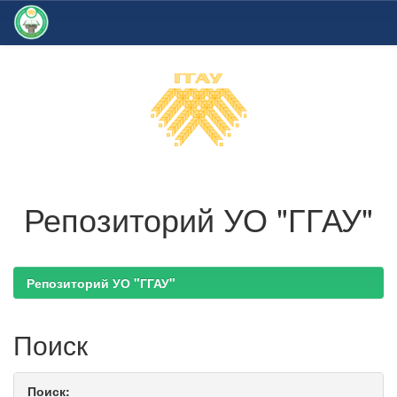
Skip
navigation
Репозиторий УО "ГГАУ"
Репозиторий УО "ГГАУ"
Поиск
Поиск: