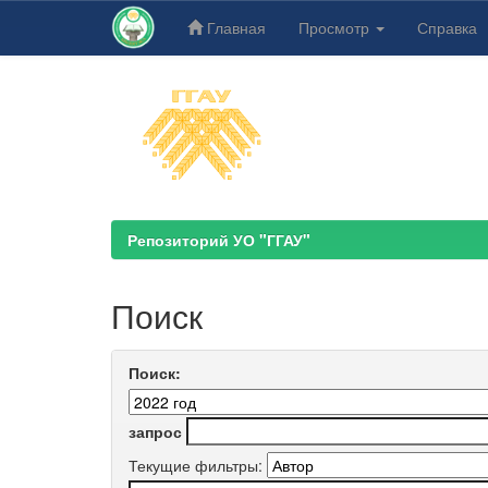
Главная
Просмотр
Справка
Skip
navigation
Репозиторий УО "ГГАУ"
Поиск
Поиск:
запрос
Текущие фильтры: