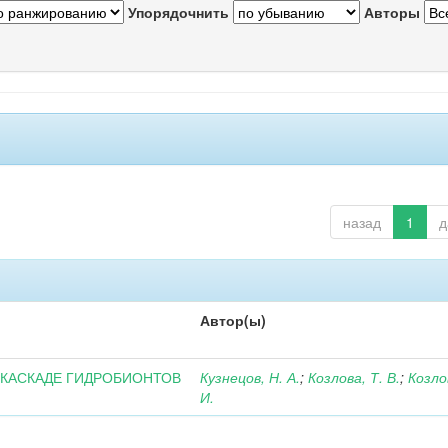
Упорядочнить
Авторы
назад
1
д
Автор(ы)
 КАСКАДЕ ГИДРОБИОНТОВ
Кузнецов, Н. А.
;
Козлова, Т. В.
;
Козло
И.