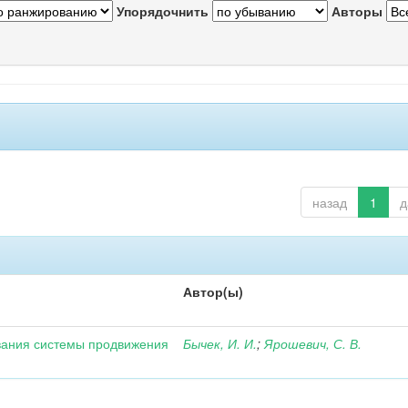
Упорядочнить
Авторы
назад
1
д
Автор(ы)
вания системы продвижения
Бычек, И. И.
;
Ярошевич, С. В.