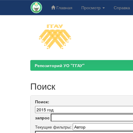
Главная
Просмотр
Справка
Skip
navigation
Репозиторий УО "ГГАУ"
Поиск
Поиск:
запрос
Текущие фильтры: