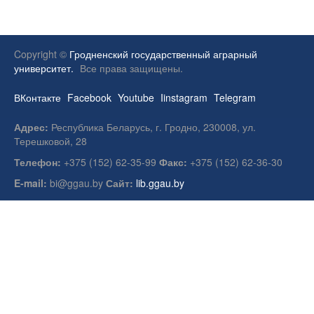
Copyright ©
Гродненский государственный аграрный
университет.
Все права защищены.
ВКонтакте
Facebook
Youtube
Iinstagram
Telegram
Адрес:
Республика Беларусь, г. Гродно, 230008, ул.
Терешковой, 28
Телефон:
+375 (152) 62-35-99
Факс:
+375 (152) 62-36-30
E-mail:
bi@ggau.by
Сайт:
lib.ggau.by