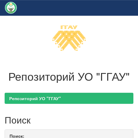
Skip
navigation
Репозиторий УО "ГГАУ"
Репозиторий УО "ГГАУ"
Поиск
Поиск: