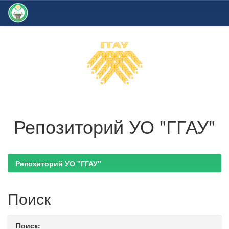
Skip
navigation
Репозиторий УО "ГГАУ"
Репозиторий УО "ГГАУ"
Поиск
Поиск: