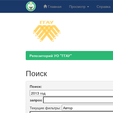
Главная
Просмотр
Справка
Skip
navigation
Репозиторий УО "ГГАУ"
Поиск
Поиск:
запрос
Текущие фильтры: