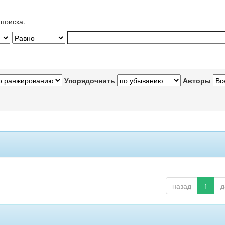
поиска.
Упорядочнить
Авторы
назад
1
д