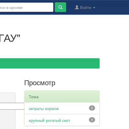
Войти
ГАУ"
Просмотр
Тема
затраты кормов
1
крупный рогатый скот
1