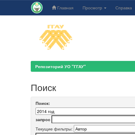
Главная
Просмотр
Справка
Skip
navigation
Репозиторий УО "ГГАУ"
Поиск
Поиск:
запрос
Текущие фильтры: