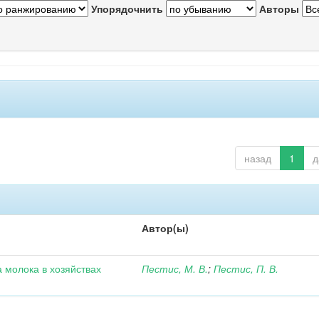
Упорядочнить
Авторы
назад
1
д
Автор(ы)
 молока в хозяйствах
Пестис, М. В.
;
Пестис, П. В.