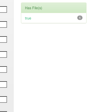
Has File(s)
true
1