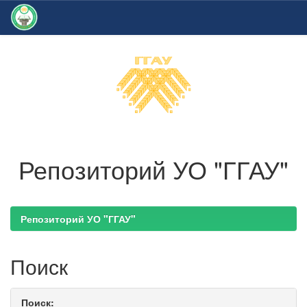
Skip
navigation
Репозиторий УО "ГГАУ"
Репозиторий УО "ГГАУ"
Поиск
Поиск: