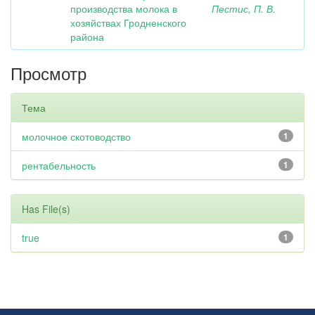
производства молока в
Пестис, П. В.
хозяйствах Гродненского
района
Просмотр
Тема
молочное скотоводство
1
рентабельность
1
Has File(s)
true
1