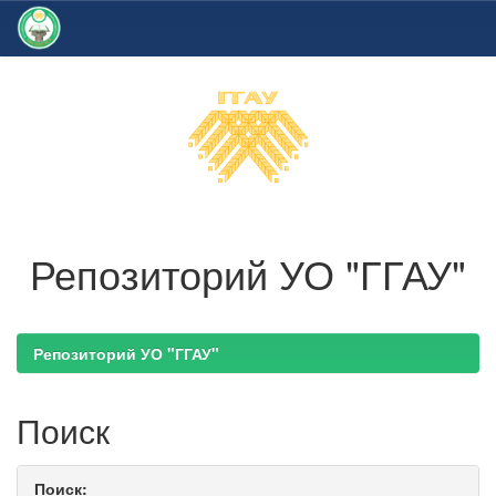
Skip
navigation
Репозиторий УО "ГГАУ"
Репозиторий УО "ГГАУ"
Поиск
Поиск: