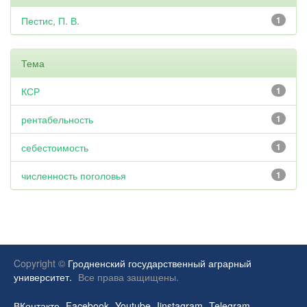
Пестис, П. В.
1
Тема
КСР
1
рентабельность
1
себестоимость
1
численность поголовья
1
Copyright ©
Гродненский государственный аграрный
университет.
Все права защищены.
ВКонтакте
Facebook
Youtube
Iinstagram
Telegram