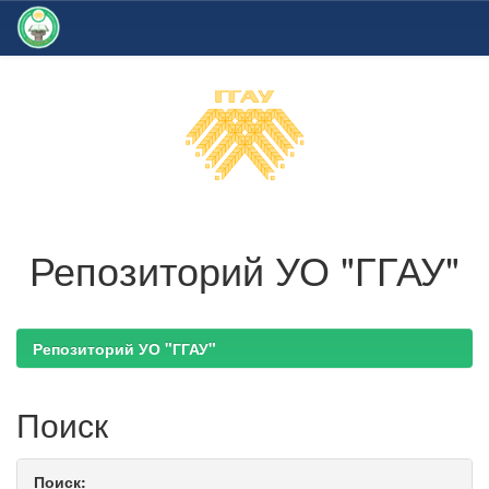
Skip
navigation
Репозиторий УО "ГГАУ"
Репозиторий УО "ГГАУ"
Поиск
Поиск: