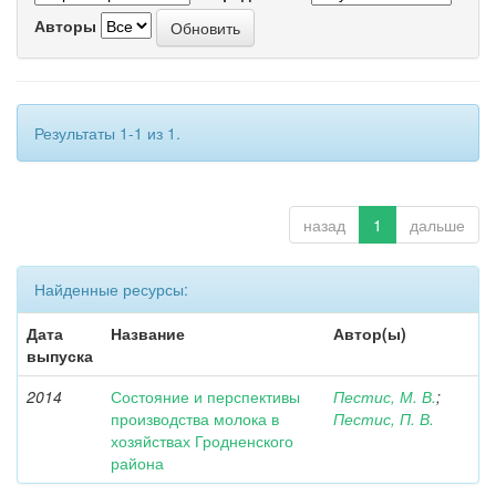
Авторы
Результаты 1-1 из 1.
назад
1
дальше
Найденные ресурсы:
Дата
Название
Автор(ы)
выпуска
2014
Состояние и перспективы
Пестис, М. В.
;
производства молока в
Пестис, П. В.
хозяйствах Гродненского
района