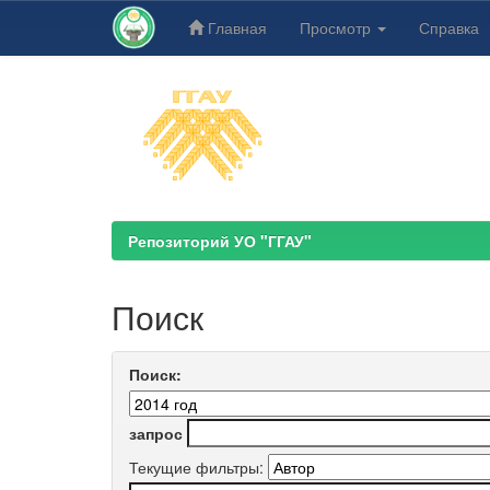
Главная
Просмотр
Справка
Skip
navigation
Репозиторий УО "ГГАУ"
Поиск
Поиск:
запрос
Текущие фильтры: