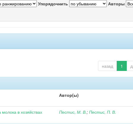
Упорядочнить
Авторы
назад
1
д
Автор(ы)
 молока в хозяйствах
Пестис, М. В.
;
Пестис, П. В.