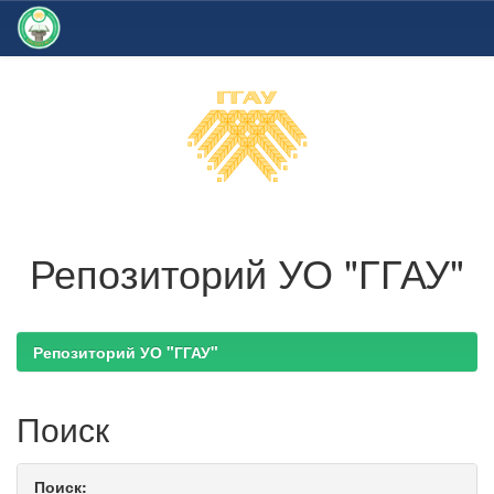
Skip
navigation
Репозиторий УО "ГГАУ"
Репозиторий УО "ГГАУ"
Поиск
Поиск: