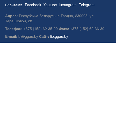
ВКонтакте
Facebook
Youtube
Iinstagram
Telegram
Адрес:
Республика Беларусь, г. Гродно, 230008, ул.
Терешковой, 28
Телефон:
+375 (152) 62-35-99
Факс:
+375 (152) 62-36-30
E-mail:
bi@ggau.by
Сайт:
lib.ggau.by