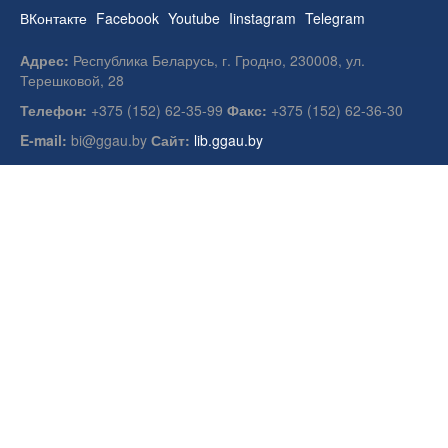
ВКонтакте
Facebook
Youtube
Iinstagram
Telegram
Адрес:
Республика Беларусь, г. Гродно, 230008, ул.
Терешковой, 28
Телефон:
+375 (152) 62-35-99
Факс:
+375 (152) 62-36-30
E-mail:
bi@ggau.by
Сайт:
lib.ggau.by