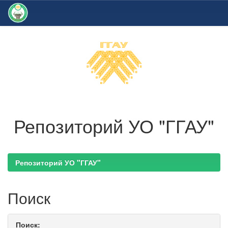
Skip
navigation
Репозиторий УО "ГГАУ"
Репозиторий УО "ГГАУ"
Поиск
Поиск: