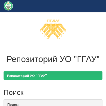
Skip
navigation
Репозиторий УО "ГГАУ"
Репозиторий УО "ГГАУ"
Поиск
Поиск: