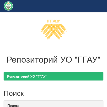
Skip
navigation
Репозиторий УО "ГГАУ"
Репозиторий УО "ГГАУ"
Поиск
Поиск: