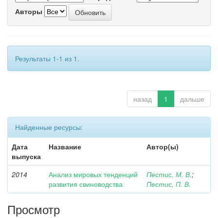
Авторы
Результаты 1-1 из 1.
назад
1
дальше
Найденные ресурсы:
Дата
Название
Автор(ы)
выпуска
2014
Анализ мировых тенденций
Пестис, М. В.
;
развития свиноводства
Пестис, П. В.
Просмотр