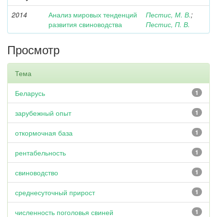
2014
Анализ мировых тенденций
Пестис, М. В.
;
развития свиноводства
Пестис, П. В.
Просмотр
Тема
Беларусь
1
зарубежный опыт
1
откормочная база
1
рентабельность
1
свиноводство
1
среднесуточный прирост
1
численность поголовья свиней
1