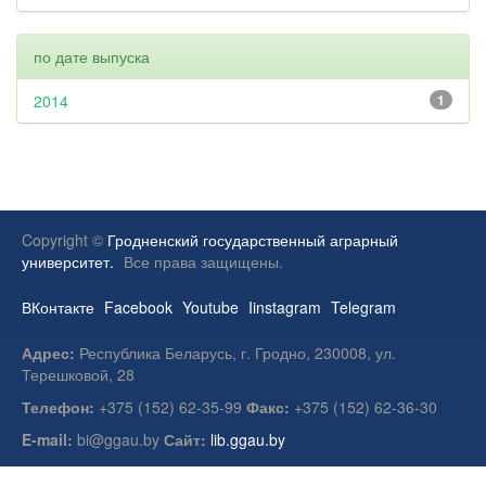
по дате выпуска
2014
1
Copyright ©
Гродненский государственный аграрный
университет.
Все права защищены.
ВКонтакте
Facebook
Youtube
Iinstagram
Telegram
Адрес:
Республика Беларусь, г. Гродно, 230008, ул.
Терешковой, 28
Телефон:
+375 (152) 62-35-99
Факс:
+375 (152) 62-36-30
E-mail:
bi@ggau.by
Сайт:
lib.ggau.by