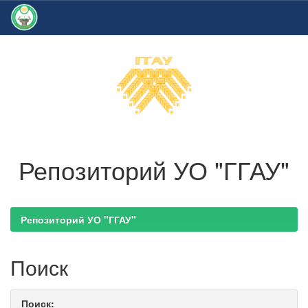
Skip
navigation
Репозиторий УО "ГГАУ"
Репозиторий УО "ГГАУ"
Поиск
Поиск: