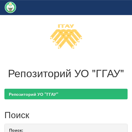
Skip
navigation
Репозиторий УО "ГГАУ"
Репозиторий УО "ГГАУ"
Поиск
Поиск: