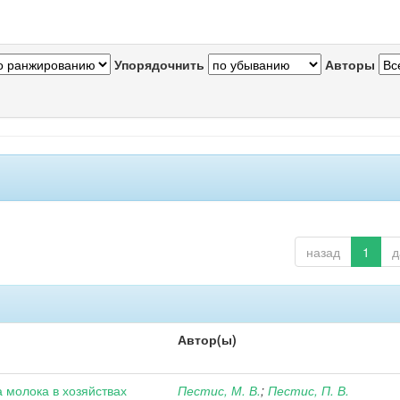
Упорядочнить
Авторы
назад
1
д
Автор(ы)
 молока в хозяйствах
Пестис, М. В.
;
Пестис, П. В.