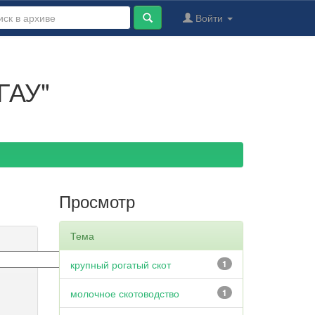
Войти
ГАУ"
Просмотр
Тема
крупный рогатый скот
1
молочное скотоводство
1