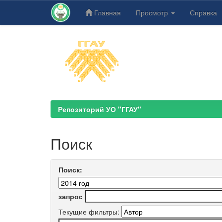
Главная
Просмотр
Справка
Skip
navigation
Репозиторий УО "ГГАУ"
Поиск
Поиск:
запрос
Текущие фильтры: