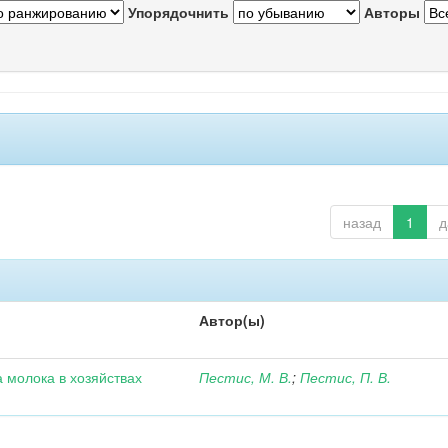
Упорядочнить
Авторы
назад
1
д
Автор(ы)
 молока в хозяйствах
Пестис, М. В.
;
Пестис, П. В.