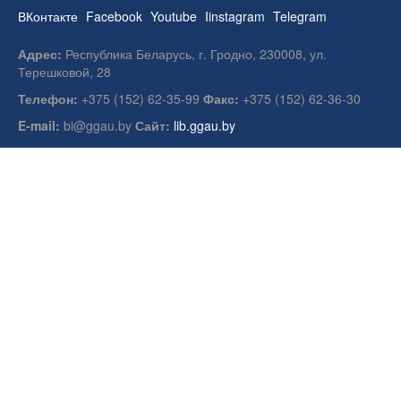
ВКонтакте
Facebook
Youtube
Iinstagram
Telegram
Адрес:
Республика Беларусь, г. Гродно, 230008, ул.
Терешковой, 28
Телефон:
+375 (152) 62-35-99
Факс:
+375 (152) 62-36-30
E-mail:
bi@ggau.by
Сайт:
lib.ggau.by