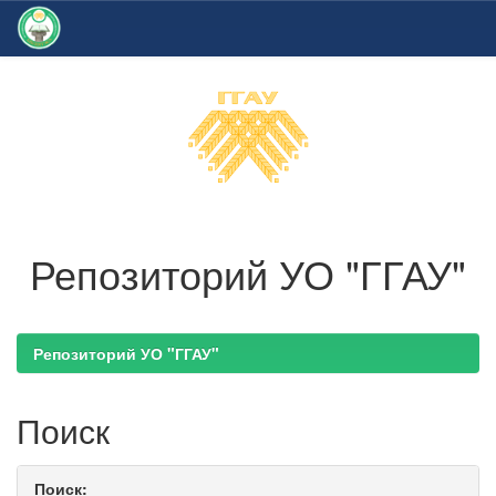
Skip
navigation
Репозиторий УО "ГГАУ"
Репозиторий УО "ГГАУ"
Поиск
Поиск: