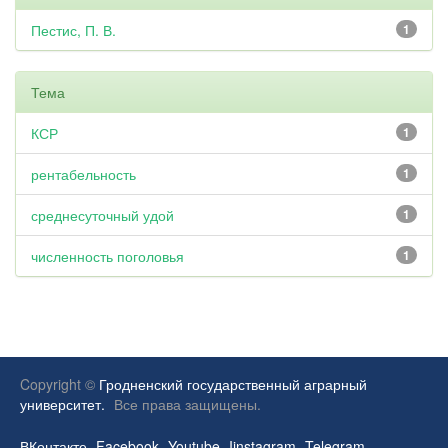
Пестис, П. В.
1
Тема
КСР
1
рентабельность
1
среднесуточный удой
1
численность поголовья
1
Copyright ©
Гродненский государственный аграрный
университет.
Все права защищены.
ВКонтакте
Facebook
Youtube
Iinstagram
Telegram