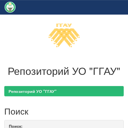
Skip
navigation
Репозиторий УО "ГГАУ"
Репозиторий УО "ГГАУ"
Поиск
Поиск: