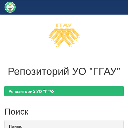
Skip
navigation
Репозиторий УО "ГГАУ"
Репозиторий УО "ГГАУ"
Поиск
Поиск: