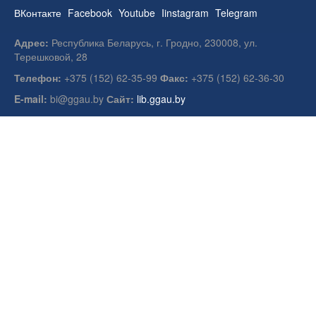
ВКонтакте
Facebook
Youtube
Iinstagram
Telegram
Адрес:
Республика Беларусь, г. Гродно, 230008, ул.
Терешковой, 28
Телефон:
+375 (152) 62-35-99
Факс:
+375 (152) 62-36-30
E-mail:
bi@ggau.by
Сайт:
lib.ggau.by