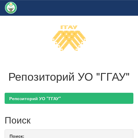
Skip
navigation
Репозиторий УО "ГГАУ"
Репозиторий УО "ГГАУ"
Поиск
Поиск: