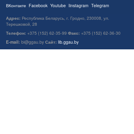
ВКонтакте
Facebook
Youtube
Iinstagram
Telegram
Адрес:
Республика Беларусь, г. Гродно, 230008, ул.
Терешковой, 28
Телефон:
+375 (152) 62-35-99
Факс:
+375 (152) 62-36-30
E-mail:
bi@ggau.by
Сайт:
lib.ggau.by