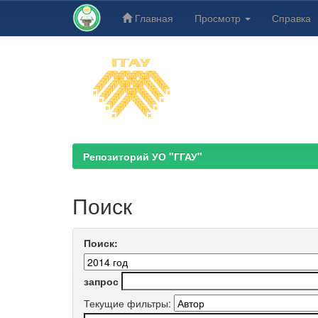
Главная
Просмотр
Справка
Skip
navigation
Репозиторий УО "ГГАУ"
Поиск
Поиск:
запрос
Текущие фильтры: