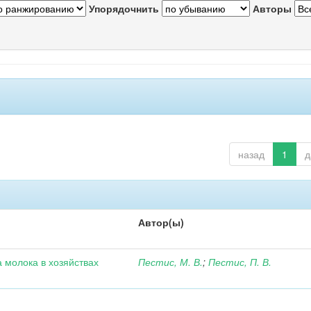
Упорядочнить
Авторы
назад
1
д
Автор(ы)
 молока в хозяйствах
Пестис, М. В.
;
Пестис, П. В.