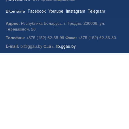
ВКонтакте
Facebook
Youtube
Iinstagram
Telegram
Адрес:
Республика Беларусь, г. Гродно, 230008, ул.
Терешковой, 28
Телефон:
+375 (152) 62-35-99
Факс:
+375 (152) 62-36-30
E-mail:
bi@ggau.by
Сайт:
lib.ggau.by