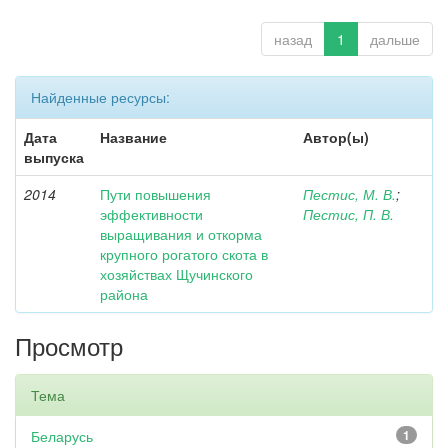
назад
1
дальше
Найденные ресурсы:
Дата
Название
Автор(ы)
выпуска
2014
Пути повышения
Пестис, М. В.
;
эффективности
Пестис, П. В.
выращивания и откорма
крупного рогатого скота в
хозяйствах Щучинского
района
Просмотр
Тема
Беларусь
1