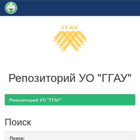
Skip
navigation
Репозиторий УО "ГГАУ"
Репозиторий УО "ГГАУ"
Поиск
Поиск: