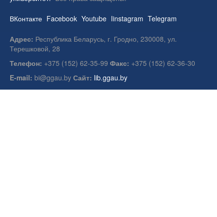
ВКонтакте
Facebook
Youtube
Iinstagram
Telegram
Адрес:
Республика Беларусь, г. Гродно, 230008, ул.
Терешковой, 28
Телефон:
+375 (152) 62-35-99
Факс:
+375 (152) 62-36-30
E-mail:
bi@ggau.by
Сайт:
lib.ggau.by