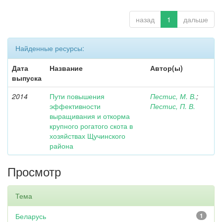
назад
1
дальше
Найденные ресурсы:
Дата
Название
Автор(ы)
выпуска
2014
Пути повышения
Пестис, М. В.
;
эффективности
Пестис, П. В.
выращивания и откорма
крупного рогатого скота в
хозяйствах Щучинского
района
Просмотр
Тема
Беларусь
1