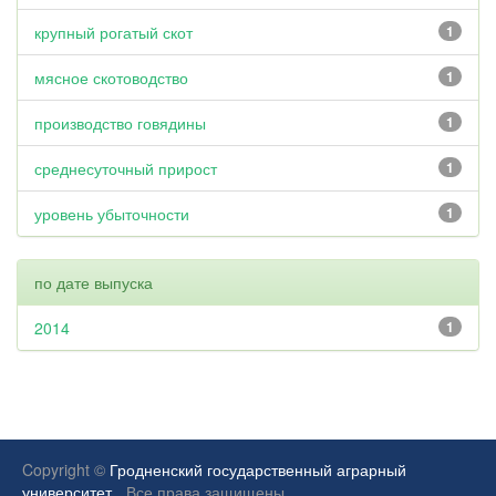
крупный рогатый скот
1
мясное скотоводство
1
производство говядины
1
среднесуточный прирост
1
уровень убыточности
1
по дате выпуска
2014
1
Copyright ©
Гродненский государственный аграрный
университет.
Все права защищены.