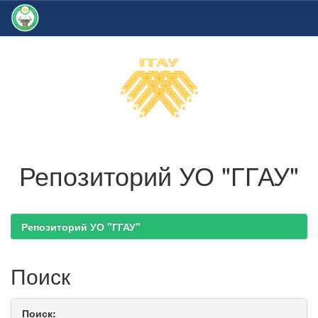
Skip
navigation
Репозиторий УО "ГГАУ"
Репозиторий УО "ГГАУ"
Поиск
Поиск: