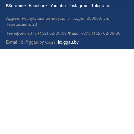
ВКонтакте
Facebook
Youtube
Iinstagram
Telegram
Адрес:
Республика Беларусь, г. Гродно, 230008, ул.
Терешковой, 28
Телефон:
+375 (152) 62-35-99
Факс:
+375 (152) 62-36-30
E-mail:
bi@ggau.by
Сайт:
lib.ggau.by