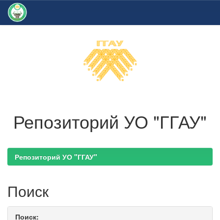
Skip
navigation
Репозиторий УО "ГГАУ"
Репозиторий УО "ГГАУ"
Поиск
Поиск: