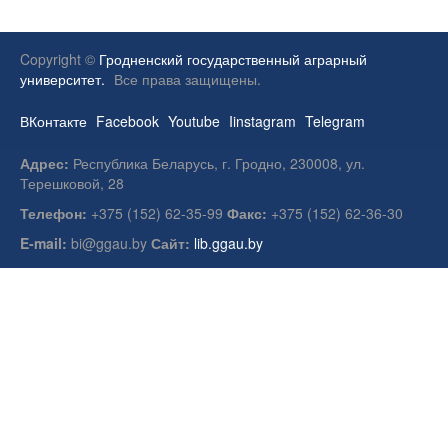
Copyright ©
Гродненский государственный аграрный
университет.
Все права защищены.
ВКонтакте
Facebook
Youtube
Iinstagram
Telegram
Адрес:
Республика Беларусь, г. Гродно, 230008, ул.
Терешковой, 28
Телефон:
+375 (152) 62-35-99
Факс:
+375 (152) 62-36-30
E-mail:
bi@ggau.by
Сайт:
lib.ggau.by