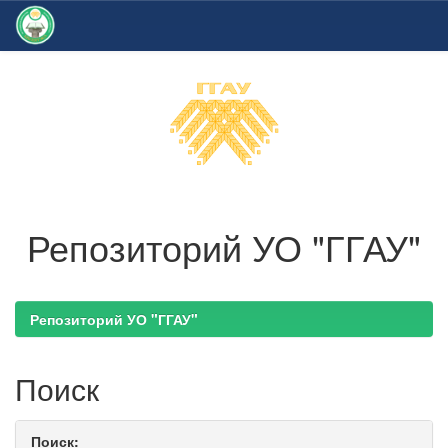
Skip
navigation
Репозиторий УО "ГГАУ"
Репозиторий УО "ГГАУ"
Поиск
Поиск: