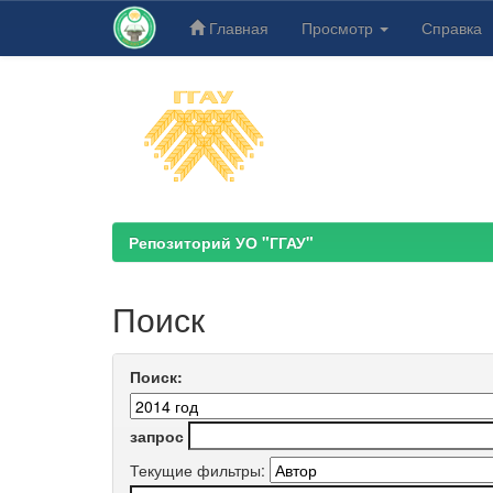
Главная
Просмотр
Справка
Skip
navigation
Репозиторий УО "ГГАУ"
Поиск
Поиск:
запрос
Текущие фильтры: