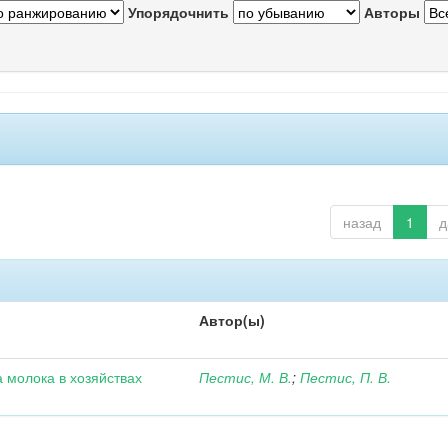
Упорядочнить
Авторы
назад
1
д
Автор(ы)
 молока в хозяйствах
Пестис, М. В.
;
Пестис, П. В.