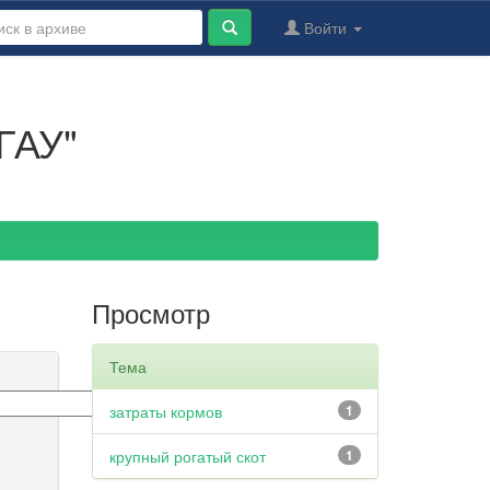
Войти
ГАУ"
Просмотр
Тема
затраты кормов
1
крупный рогатый скот
1