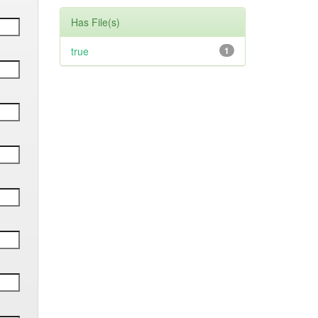
Has File(s)
true
1