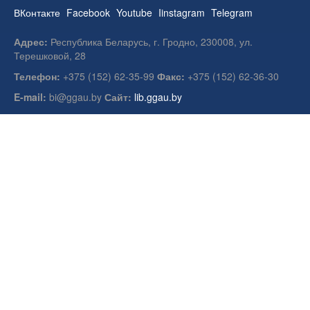
ВКонтакте
Facebook
Youtube
Iinstagram
Telegram
Адрес:
Республика Беларусь, г. Гродно, 230008, ул.
Терешковой, 28
Телефон:
+375 (152) 62-35-99
Факс:
+375 (152) 62-36-30
E-mail:
bi@ggau.by
Сайт:
lib.ggau.by