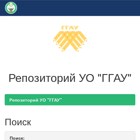
Skip
navigation
Репозиторий УО "ГГАУ"
Репозиторий УО "ГГАУ"
Поиск
Поиск: