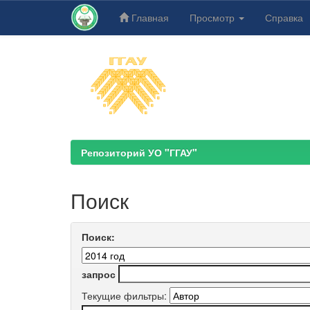
Главная
Просмотр
Справка
Skip
navigation
Репозиторий УО "ГГАУ"
Поиск
Поиск:
запрос
Текущие фильтры: