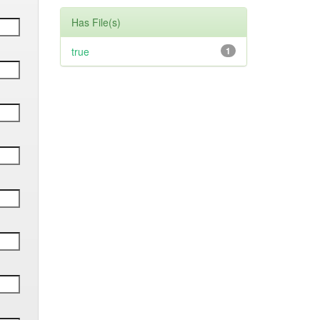
Has File(s)
true
1