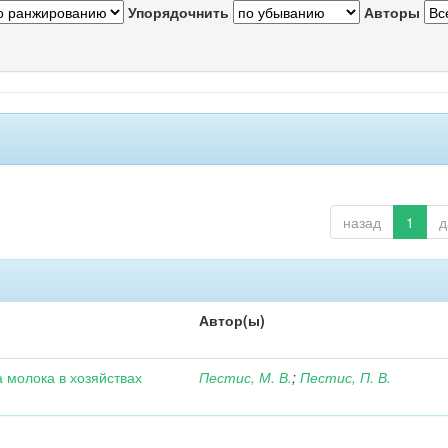
Упорядочнить
Авторы
назад
1
д
Автор(ы)
 молока в хозяйствах
Пестис, М. В.
;
Пестис, П. В.