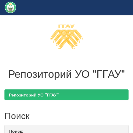
Skip
navigation
Репозиторий УО "ГГАУ"
Репозиторий УО "ГГАУ"
Поиск
Поиск: