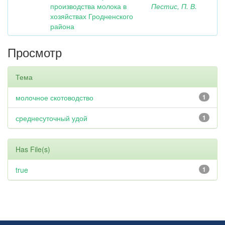
производства молока в
Пестис, П. В.
хозяйствах Гродненского
района
Просмотр
Тема
молочное скотоводство
1
среднесуточный удой
1
Has File(s)
true
1