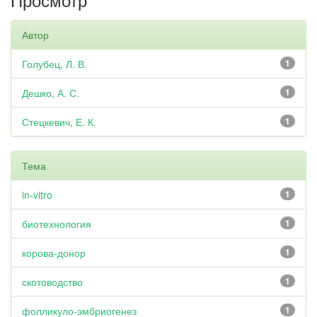
Автор
Голубец, Л. В.
1
Дешко, А. С.
1
Стецкевич, Е. К.
1
Тема
in-vitro
1
биотехнология
1
корова-донор
1
скотоводство
1
фолликуло-эмбриогенез
1