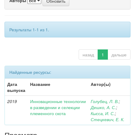
Авторы
Результаты 1-1 из 1.
назад
1
дальше
Найденные ресурсы:
Дата
Название
Автор(ы)
выпуска
2019
Инновационные технологии
Голубец, Л. В.
;
в разведении и селекции
Дешко, А. С.
;
племенного скота
Кысса, И. С.
;
Стецкевич, Е. К.
Просмотр