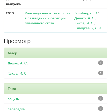
выпуска
2019
Инновационные технологии
Голубец, Л. В.
;
в разведении и селекции
Дешко, А. С.
;
племенного скота
Кысса, И. С.
;
Стецкевич, Е. К.
Просмотр
Автор
Дешко, А. С.
1
Кысса, И. С.
1
Тема
ооциты
1
пересадка
1