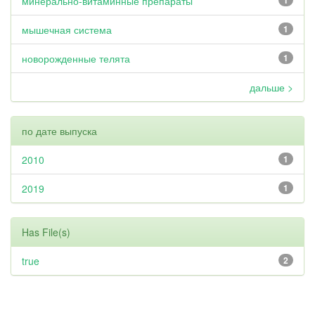
минерально-витаминные препараты
1
мышечная система
1
новорожденные телята
1
дальше >
по дате выпуска
2010
1
2019
1
Has File(s)
true
2