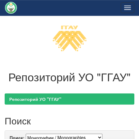
Skip
navigation
Репозиторий УО "ГГАУ"
Репозиторий УО "ГГАУ"
Поиск
Поиск: