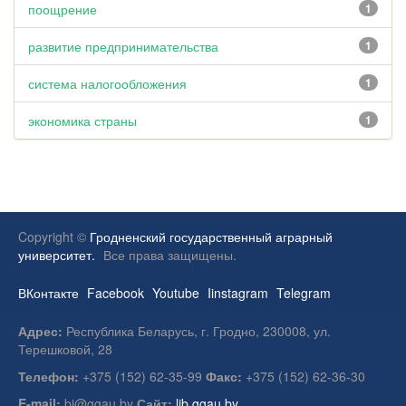
поощрение
1
развитие предпринимательства
1
система налогообложения
1
экономика страны
1
Copyright ©
Гродненский государственный аграрный
университет.
Все права защищены.
ВКонтакте
Facebook
Youtube
Iinstagram
Telegram
Адрес:
Республика Беларусь, г. Гродно, 230008, ул.
Терешковой, 28
Телефон:
+375 (152) 62-35-99
Факс:
+375 (152) 62-36-30
E-mail:
bi@ggau.by
Сайт:
lib.ggau.by