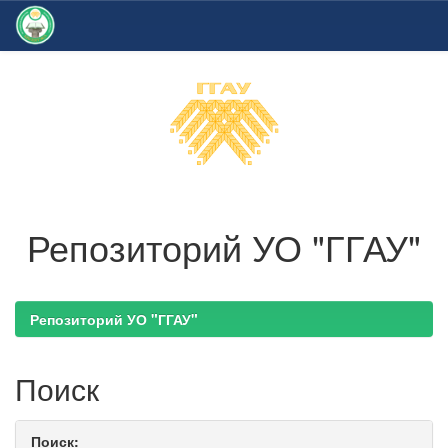
Skip
navigation
Репозиторий УО "ГГАУ"
Репозиторий УО "ГГАУ"
Поиск
Поиск: