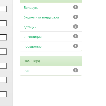
Беларусь
1
бюджетная поддержка
1
дотации
1
инвестиции
1
поощрение
1
Has File(s)
true
1