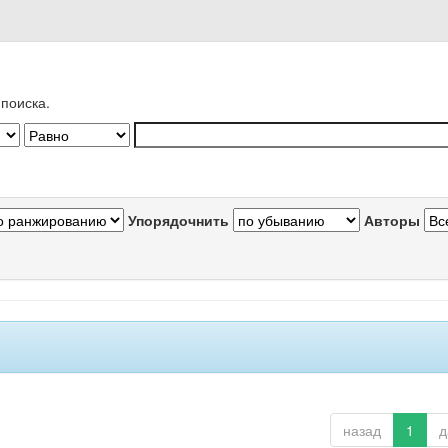
поиска.
Упорядочнить
Авторы
назад
1
д