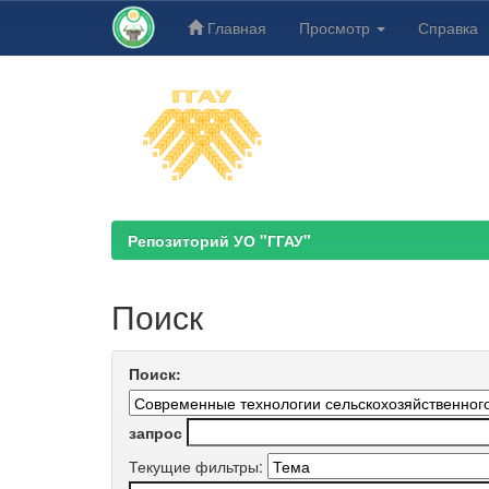
Главная
Просмотр
Справка
Skip
navigation
Репозиторий УО "ГГАУ"
Поиск
Поиск:
запрос
Текущие фильтры: