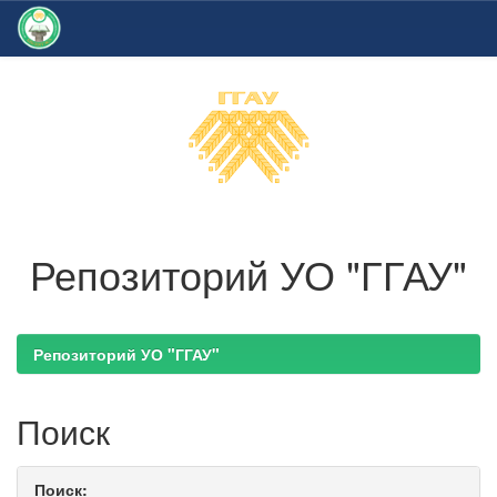
Skip
navigation
Репозиторий УО "ГГАУ"
Репозиторий УО "ГГАУ"
Поиск
Поиск: