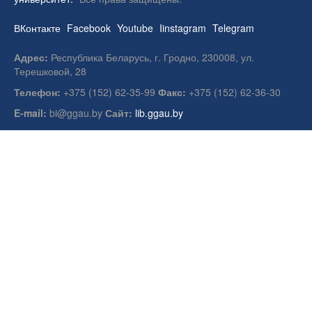
ВКонтакте
Facebook
Youtube
Iinstagram
Telegram
Адрес:
Республика Беларусь, г. Гродно, 230008, ул.
Терешковой, 28
Телефон:
+375 (152) 62-35-99
Факс:
+375 (152) 62-36-30
E-mail:
bi@ggau.by
Сайт:
lib.ggau.by