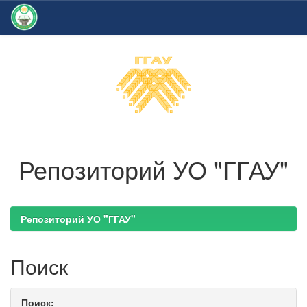
Skip
navigation
Репозиторий УО "ГГАУ"
Репозиторий УО "ГГАУ"
Поиск
Поиск: