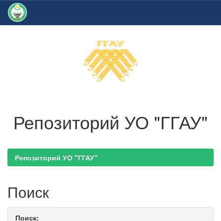
Skip
navigation
Репозиторий УО "ГГАУ"
Репозиторий УО "ГГАУ"
Поиск
Поиск: