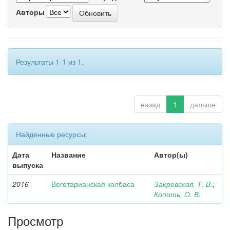
Авторы
Результаты 1-1 из 1.
назад
1
дальше
Найденные ресурсы:
Дата
Название
Автор(ы)
выпуска
2016
Вегетарианская колбаса
Закревская, Т. В.
;
Копоть, О. В.
Просмотр