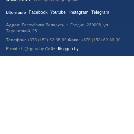
ВКонтакте
Facebook
Youtube
Iinstagram
Telegram
Адрес:
Республика Беларусь, г. Гродно, 230008, ул.
Терешковой, 28
Телефон:
+375 (152) 62-35-99
Факс:
+375 (152) 62-36-30
E-mail:
bi@ggau.by
Сайт:
lib.ggau.by