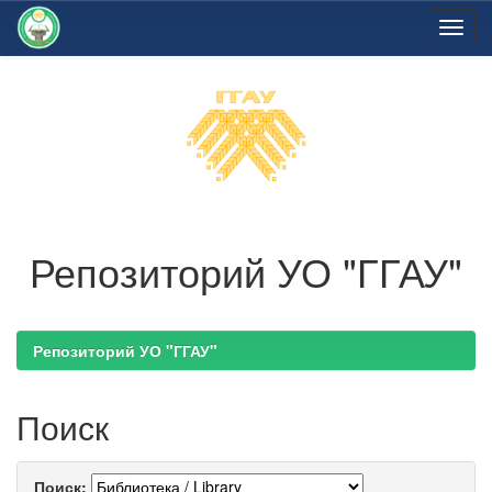
Skip
navigation
Репозиторий УО "ГГАУ"
Репозиторий УО "ГГАУ"
Поиск
Поиск: