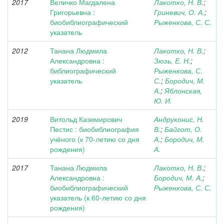
2017
Величко Магдалена
Лакотко, Н. В.
;
Григорьевна :
Гриневич, О. А.
;
биобиблиографический
Рыженкова, С. С.
указатель
2012
Танана Людмила
Лакотко, Н. В.
;
Александровна :
Зюзь, Е. Н.
;
библиографический
Рыженкова, С.
указатель
С.
;
Бородич, М.
А.
;
Яблонская,
Ю. И.
2019
Витольд Казимирович
Андруконис, Н.
Пестис : биобиблиография
В.
;
Байгот, О.
учёного (к 70-летию со дня
А.
;
Бородич, М.
рождения)
А.
2017
Танана Людмила
Лакотко, Н. В.
;
Александровна :
Бородич, М. А.
;
биобиблиографический
Рыженкова, С. С.
указатель (к 60-летию со дня
рождения)