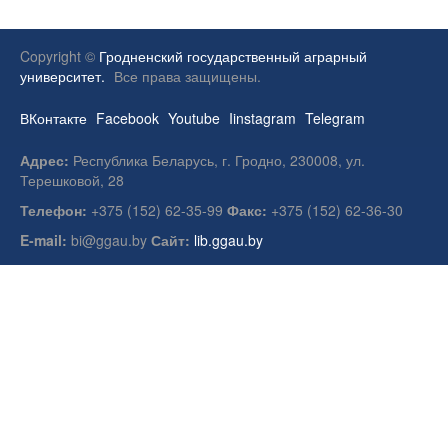
Copyright ©
Гродненский государственный аграрный
университет.
Все права защищены.
ВКонтакте
Facebook
Youtube
Iinstagram
Telegram
Адрес:
Республика Беларусь, г. Гродно, 230008, ул.
Терешковой, 28
Телефон:
+375 (152) 62-35-99
Факс:
+375 (152) 62-36-30
E-mail:
bi@ggau.by
Сайт:
lib.ggau.by