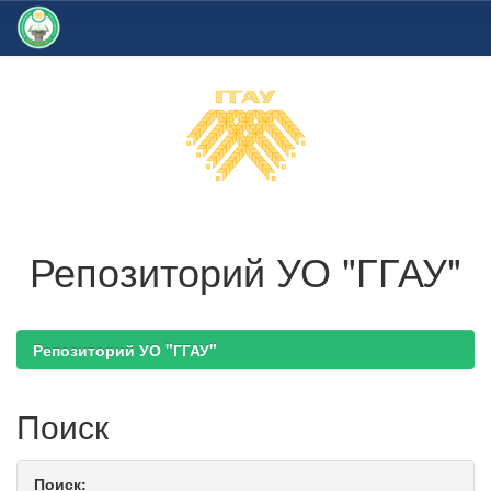
Skip
navigation
Репозиторий УО "ГГАУ"
Репозиторий УО "ГГАУ"
Поиск
Поиск: