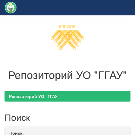
Skip
navigation
Репозиторий УО "ГГАУ"
Репозиторий УО "ГГАУ"
Поиск
Поиск: