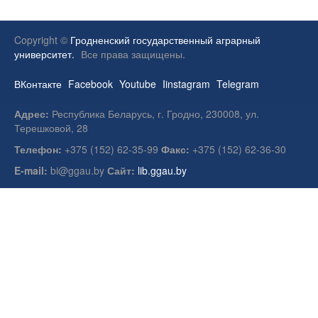
Copyright ©
Гродненский государственный аграрный
университет.
Все права защищены.
ВКонтакте
Facebook
Youtube
Iinstagram
Telegram
Адрес:
Республика Беларусь, г. Гродно, 230008, ул.
Терешковой, 28
Телефон:
+375 (152) 62-35-99
Факс:
+375 (152) 62-36-30
E-mail:
bi@ggau.by
Сайт:
lib.ggau.by