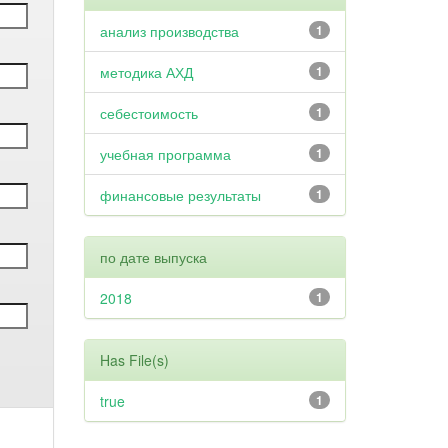
анализ производства
1
методика АХД
1
себестоимость
1
учебная программа
1
финансовые результаты
1
по дате выпуска
2018
1
Has File(s)
true
1