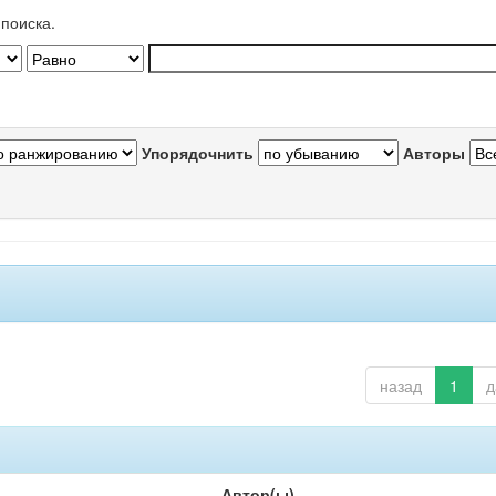
поиска.
Упорядочнить
Авторы
назад
1
д
Автор(ы)