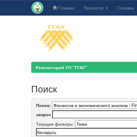
Главная
Просмотр
Справка
Skip
navigation
Репозиторий УО "ГГАУ"
Поиск
Поиск:
запрос
Текущие фильтры: